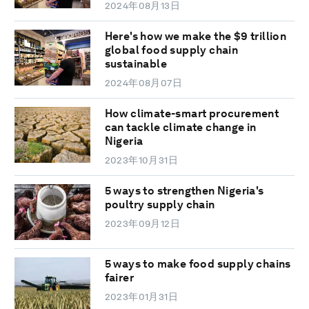
2024年08月13日
Here's how we make the $9 trillion
global food supply chain
sustainable
2024年08月07日
How climate-smart procurement
can tackle climate change in
Nigeria
2023年10月31日
5 ways to strengthen Nigeria's
poultry supply chain
2023年09月12日
5 ways to make food supply chains
fairer
2023年01月31日