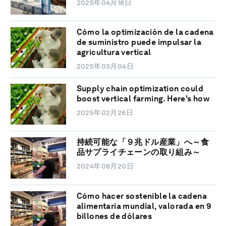
2025年04月18日
Cómo la optimización de la cadena
de suministro puede impulsar la
agricultura vertical
2025年03月04日
Supply chain optimization could
boost vertical farming. Here's how
2025年02月26日
持続可能な「９兆ドル産業」へ～食
品サプライチェーンの取り組み～
2024年08月20日
Cómo hacer sostenible la cadena
alimentaria mundial, valorada en 9
billones de dólares