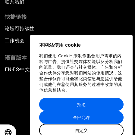
联系我们
快捷链接
论坛可持续性
工作机会
本网站使用 cookie
我们使用 Cookie 来制作贴合用户需求的内
语言版本
容与广告、提供社交媒体功能以及分析我们
的流量。我们还会与社交媒体、广告和分析
EN
ES
中文
日本語
▪
▪
▪
合作伙伴分享您对我们网站的使用情况，这
些合作伙伴可能会将此类信息与您提供给他
们或他们在您使用其服务的过程中收集的其
他信息相结合。
拒绝
隐私政策和服务条款
全部允许
站点地图
自定义
©
2026
世界经济论坛
EN
ES
中文
日本語