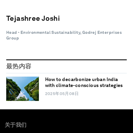
Tejashree Joshi
Head - Environmental Sustainability, Godrej Enterprises
Group
最热内容
How to decarbonize urban India
with climate-conscious strategies
2025年05月08日
关于我们