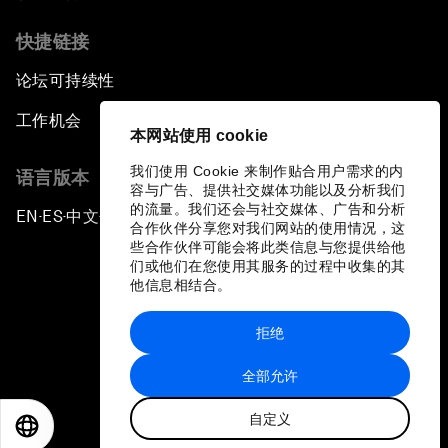
快捷链接
论坛可持续性
工作机会
本网站使用 cookie
我们使用 Cookie 来制作贴合用户需求的内
语言版本
容与广告、提供社交媒体功能以及分析我们
的流量。我们还会与社交媒体、广告和分析
EN
ES
中文
日本語
▪
▪
▪
合作伙伴分享您对我们网站的使用情况，这
些合作伙伴可能会将此类信息与您提供给他
们或他们在您使用其服务的过程中收集的其
他信息相结合。
拒绝
隐私政策和服务条款
全部允许
站点地图
自定义
©
2026
世界经济论坛
EN
ES
中文
日本語