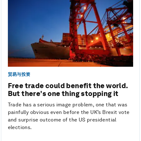
贸易与投资
Free trade could benefit the world.
But there's one thing stopping it
Trade has a serious image problem, one that was
painfully obvious even before the UK’s Brexit vote
and surprise outcome of the US presidential
elections.