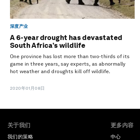
深度产业
A 6-year drought has devastated
South Africa’s wildlife
One province has lost more than two-thirds of its
game in three years, say experts, as abnormally
hot weather and droughts kill off wildlife.
2020年01月08日
关于我们
更多内容
我们的策略
中心