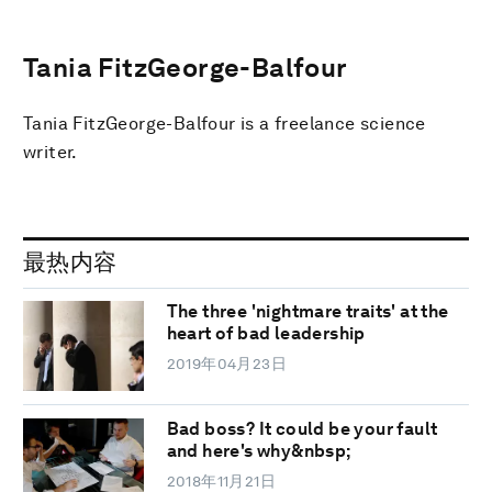
Tania FitzGeorge-Balfour
Tania FitzGeorge-Balfour is a freelance science
writer.
最热内容
The three 'nightmare traits' at the
heart of bad leadership
2019年04月23日
Bad boss? It could be your fault
and here's why&nbsp;
2018年11月21日