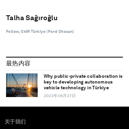
Talha Sağıroğlu
Fellow, C4IR Türkiye (Ford Otosan)
最热内容
Why public-private collaboration is
key to developing autonomous
vehicle technology in Türkiye
2022年06月27日
关于我们