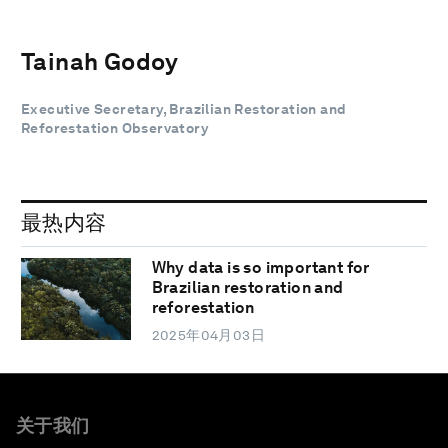
Tainah Godoy
Executive Secretary, Brazilian Restoration and
Reforestation Observatory
最热内容
Why data is so important for
Brazilian restoration and
reforestation
2025年04月03日
关于我们