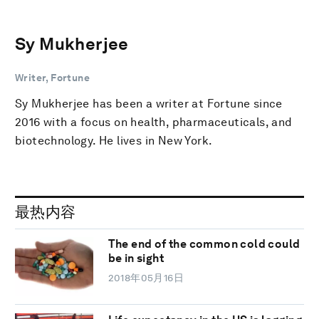
Sy Mukherjee
Writer, Fortune
Sy Mukherjee has been a writer at Fortune since
2016 with a focus on health, pharmaceuticals, and
biotechnology. He lives in New York.
最热内容
The end of the common cold could
be in sight
2018年05月16日