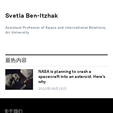
Svetla Ben-Itzhak
Assistant Professor of Space and International Relations,
Air University
最热内容
NASA is planning to crash a
spacecraft into an asteroid. Here's
why
2022年09月23日
关于我们