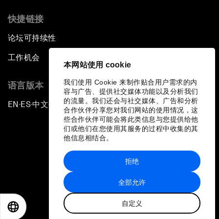
快捷链接
论坛可持续性
工作机会
本网站使用 cookie
我们使用 Cookie 来制作贴合用户需求的内
语言版本
容与广告、提供社交媒体功能以及分析我们
的流量。我们还会与社交媒体、广告和分析
EN
ES
中文
日本語
▪
▪
▪
合作伙伴分享您对我们网站的使用情况，这
些合作伙伴可能会将此类信息与您提供给他
们或他们在您使用其服务的过程中收集的其
他信息相结合。
拒绝
隐私政策和服务条款
全部允许
站点地图
自定义
©
2026
世界经济论坛
EN
ES
中文
日本語