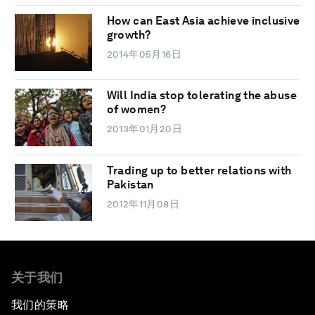
How can East Asia achieve inclusive
growth?
2014年05月16日
Will India stop tolerating the abuse
of women?
2013年01月20日
Trading up to better relations with
Pakistan
2012年11月08日
关于我们
我们的策略