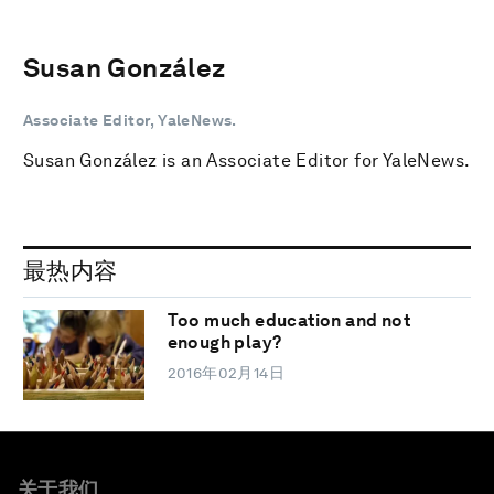
Susan González
Associate Editor, YaleNews.
Susan González is an Associate Editor for YaleNews.
最热内容
Too much education and not
enough play?
2016年02月14日
关于我们