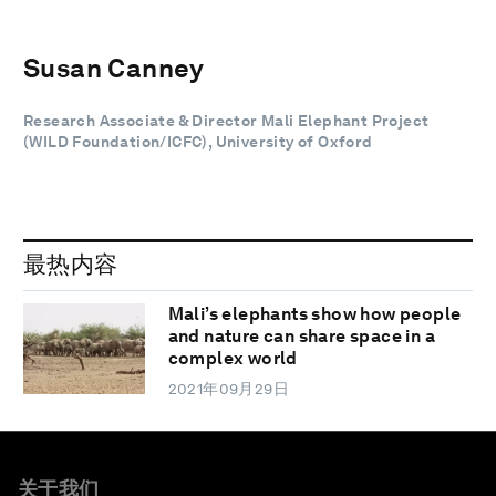
Susan Canney
Research Associate & Director Mali Elephant Project
(WILD Foundation/ICFC), University of Oxford
最热内容
Mali’s elephants show how people
and nature can share space in a
complex world
2021年09月29日
关于我们