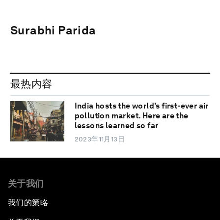
Surabhi Parida
最热内容
India hosts the world’s first-ever air
pollution market. Here are the
lessons learned so far
2023年11月13日
关于我们
我们的策略