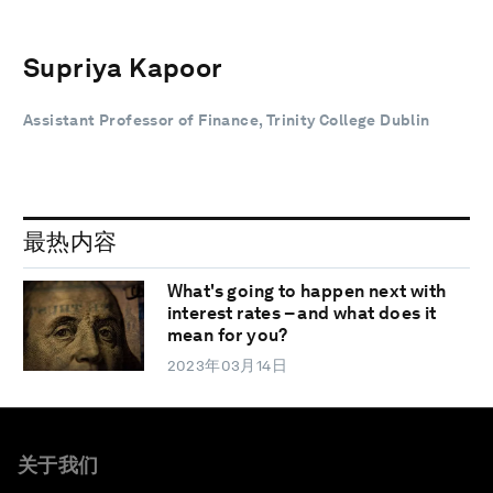
Supriya Kapoor
Assistant Professor of Finance, Trinity College Dublin
最热内容
What's going to happen next with
interest rates – and what does it
mean for you?
2023年03月14日
关于我们