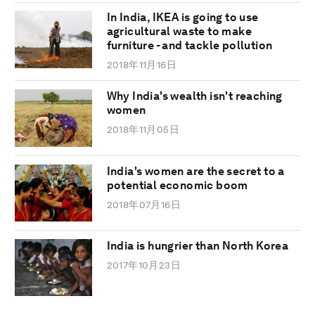
In India, IKEA is going to use
agricultural waste to make
furniture - and tackle pollution
2018年11月16日
Why India's wealth isn't reaching
women
2018年11月05日
India's women are the secret to a
potential economic boom
2018年07月16日
India is hungrier than North Korea
2017年10月23日