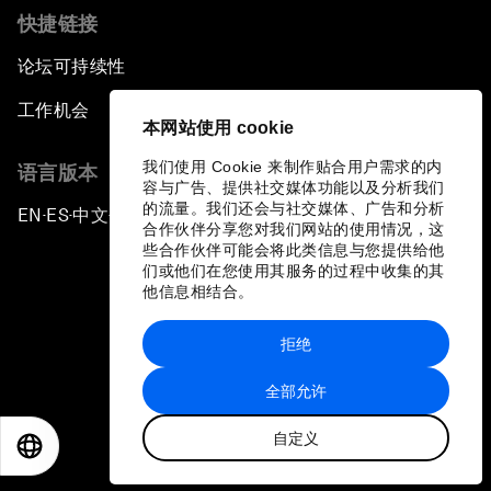
快捷链接
论坛可持续性
工作机会
本网站使用 cookie
我们使用 Cookie 来制作贴合用户需求的内
语言版本
容与广告、提供社交媒体功能以及分析我们
的流量。我们还会与社交媒体、广告和分析
EN
ES
中文
日本語
▪
▪
▪
合作伙伴分享您对我们网站的使用情况，这
些合作伙伴可能会将此类信息与您提供给他
们或他们在您使用其服务的过程中收集的其
他信息相结合。
拒绝
隐私政策和服务条款
全部允许
站点地图
自定义
©
2026
世界经济论坛
EN
ES
中文
日本語