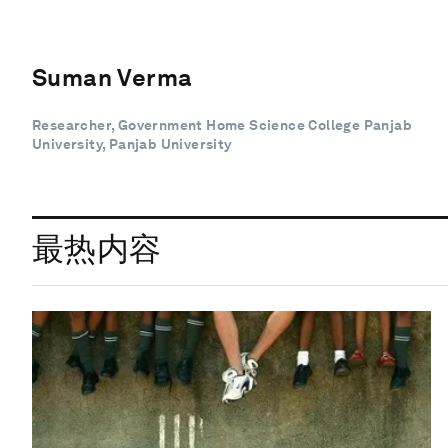
Suman Verma
Researcher, Government Home Science College Panjab
University, Panjab University
最热内容