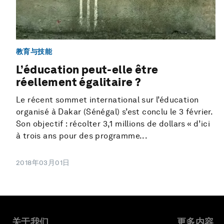
教育与技能
L’éducation peut-elle être
réellement égalitaire ?
Le récent sommet international sur l’éducation
organisé à Dakar (Sénégal) s’est conclu le 3 février.
Son objectif : récolter 3,1 millions de dollars « d’ici
à trois ans pour des programme...
2018年03月01日
关于我们
更多内容