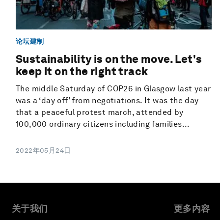
论坛建制
Sustainability is on the move. Let's
keep it on the right track
The middle Saturday of COP26 in Glasgow last year
was a ‘day off’ from negotiations. It was the day
that a peaceful protest march, attended by
100,000 ordinary citizens including families...
2022年05月24日
关于我们
更多内容