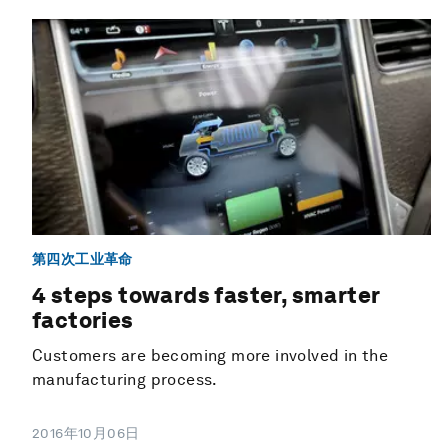
第四次工业革命
4 steps towards faster, smarter
factories
Customers are becoming more involved in the
manufacturing process.
2016年10月06日