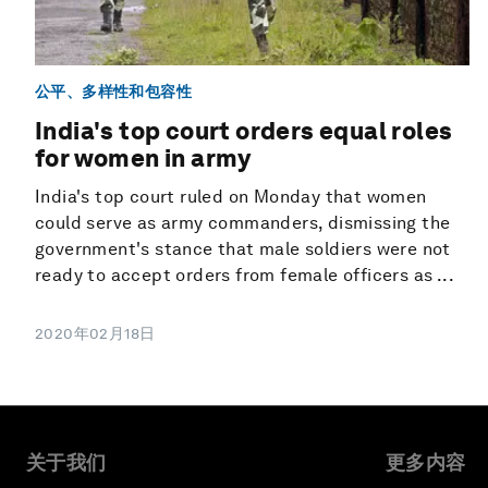
公平、多样性和包容性
India's top court orders equal roles
for women in army
India's top court ruled on Monday that women
could serve as army commanders, dismissing the
government's stance that male soldiers were not
ready to accept orders from female officers as ...
2020年02月18日
关于我们
更多内容