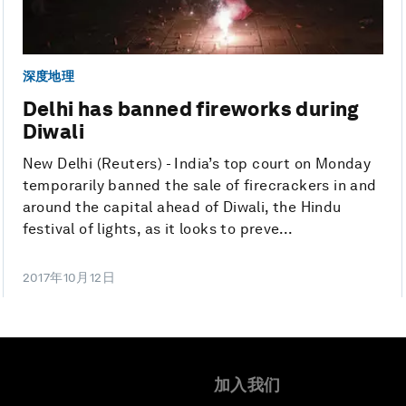
深度地理
Delhi has banned fireworks during
Diwali
New Delhi (Reuters) - India’s top court on Monday
temporarily banned the sale of firecrackers in and
around the capital ahead of Diwali, the Hindu
festival of lights, as it looks to preve...
2017年10月12日
加入我们