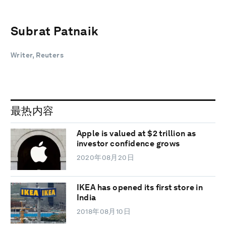
Subrat Patnaik
Writer, Reuters
最热内容
Apple is valued at $2 trillion as
investor confidence grows
2020年08月20日
IKEA has opened its first store in
India
2018年08月10日