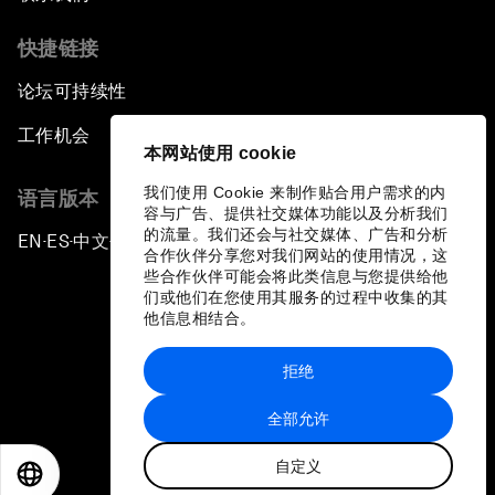
快捷链接
论坛可持续性
工作机会
本网站使用 cookie
我们使用 Cookie 来制作贴合用户需求的内
语言版本
容与广告、提供社交媒体功能以及分析我们
的流量。我们还会与社交媒体、广告和分析
EN
ES
中文
日本語
▪
▪
▪
合作伙伴分享您对我们网站的使用情况，这
些合作伙伴可能会将此类信息与您提供给他
们或他们在您使用其服务的过程中收集的其
他信息相结合。
拒绝
隐私政策和服务条款
全部允许
站点地图
自定义
©
2026
世界经济论坛
EN
ES
中文
日本語