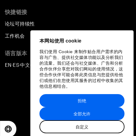
快捷链接
论坛可持续性
工作机会
本网站使用 cookie
我们使用 Cookie 来制作贴合用户需求的内
语言版本
容与广告、提供社交媒体功能以及分析我们
的流量。我们还会与社交媒体、广告和分析
EN
ES
中文
日本語
▪
▪
▪
合作伙伴分享您对我们网站的使用情况，这
些合作伙伴可能会将此类信息与您提供给他
们或他们在您使用其服务的过程中收集的其
他信息相结合。
拒绝
隐私政策和服务条款
全部允许
站点地图
自定义
©
2026
世界经济论坛
EN
ES
中文
日本語