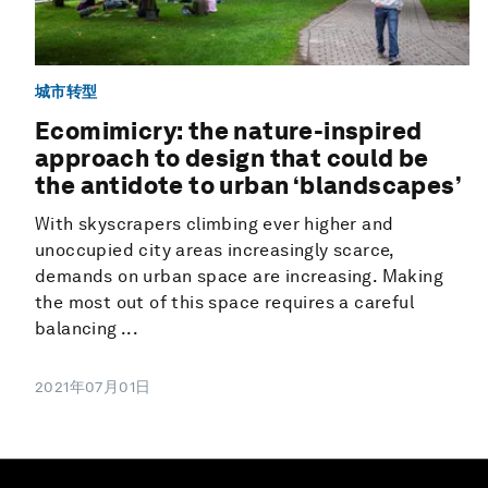
城市转型
Ecomimicry: the nature-inspired
approach to design that could be
the antidote to urban ‘blandscapes’
With skyscrapers climbing ever higher and
unoccupied city areas increasingly scarce,
demands on urban space are increasing. Making
the most out of this space requires a careful
balancing ...
2021年07月01日