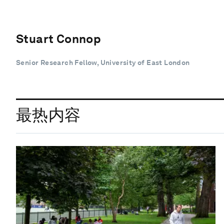
Stuart Connop
Senior Research Fellow, University of East London
最热内容