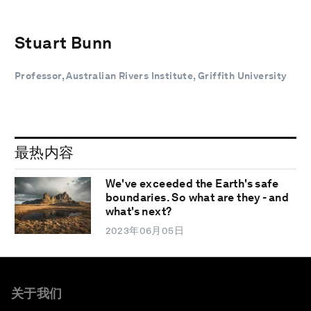
Stuart Bunn
Professor, Australian Rivers Institute, Griffith University
最热内容
We've exceeded the Earth's safe
boundaries. So what are they - and
what's next?
2023年06月05日
关于我们