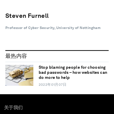
Steven Furnell
Professor of Cyber Security, University of Nottingham
最热内容
Stop blaming people for choosing
bad passwords – how websites can
do more to help
2022年01月07日
关于我们