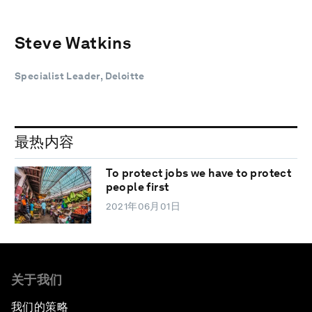
Steve Watkins
Specialist Leader, Deloitte
最热内容
To protect jobs we have to protect
people first
2021年06月01日
关于我们
我们的策略