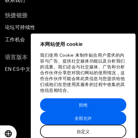
联系我们
快捷链接
论坛可持续性
工作机会
本网站使用 cookie
我们使用 Cookie 来制作贴合用户需求的内
语言版本
容与广告、提供社交媒体功能以及分析我们
的流量。我们还会与社交媒体、广告和分析
EN
ES
中文
日本語
▪
▪
▪
合作伙伴分享您对我们网站的使用情况，这
些合作伙伴可能会将此类信息与您提供给他
们或他们在您使用其服务的过程中收集的其
他信息相结合。
拒绝
隐私政策和服务条款
全部允许
站点地图
自定义
©
2026
世界经济论坛
EN
ES
中文
日本語