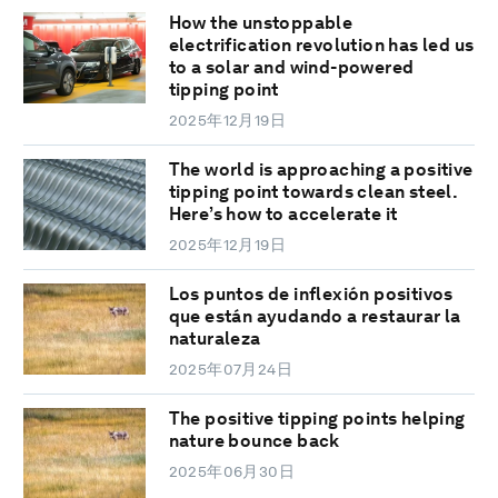
How the unstoppable
electrification revolution has led us
to a solar and wind-powered
tipping point
2025年12月19日
The world is approaching a positive
tipping point towards clean steel.
Here’s how to accelerate it
2025年12月19日
Los puntos de inflexión positivos
que están ayudando a restaurar la
naturaleza
2025年07月24日
The positive tipping points helping
nature bounce back
2025年06月30日