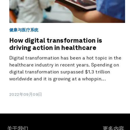
健康与医疗系统
How digital transformation is
driving action in healthcare
Digital transformation has been a hot topic in the
healthcare industry in recent years. Spending on
digital transformation surpassed $1.3 trillion
worldwide and it is growing at a whoppin...
2022年09月09日
关于我们
更多内容