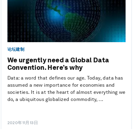
论坛建制
We urgently need a Global Data
Convention. Here’s why
Data: a word that defines our age. Today, data has
assumed a new importance for economies and
societies. It is at the heart of almost everything we
do, a ubiquitous globalized commodity, ...
2020年11月13日