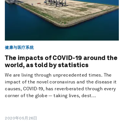
健康与医疗系统
The impacts of COVID-19 around the
world, as told by statistics
We are living through unprecedented times. The
impact of the novel coronavirus and the disease it
causes, COVID-19, has reverberated through every
corner of the globe — taking lives, dest...
2020年05月26日