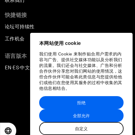
联系我们
快捷链接
论坛可持续性
工作机会
本网站使用 cookie
我们使用 Cookie 来制作贴合用户需求的内
语言版本
容与广告、提供社交媒体功能以及分析我们
的流量。我们还会与社交媒体、广告和分析
EN
ES
中文
日本語
▪
▪
▪
合作伙伴分享您对我们网站的使用情况，这
些合作伙伴可能会将此类信息与您提供给他
们或他们在您使用其服务的过程中收集的其
他信息相结合。
拒绝
隐私政策和服务条款
全部允许
站点地图
自定义
©
2026
世界经济论坛
EN
ES
中文
日本語