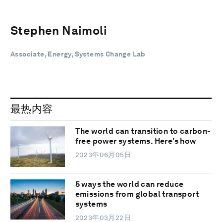
Stephen Naimoli
Associate, Energy, Systems Change Lab
最热内容
The world can transition to carbon-
free power systems. Here's how
2023年06月05日
5 ways the world can reduce
emissions from global transport
systems
2023年03月22日