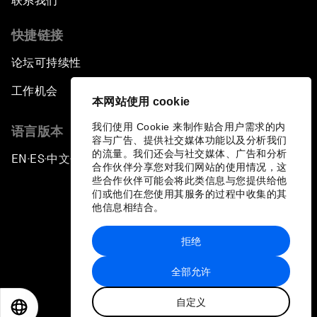
联系我们
快捷链接
论坛可持续性
工作机会
本网站使用 cookie
我们使用 Cookie 来制作贴合用户需求的内
语言版本
容与广告、提供社交媒体功能以及分析我们
的流量。我们还会与社交媒体、广告和分析
EN
ES
中文
日本語
▪
▪
▪
合作伙伴分享您对我们网站的使用情况，这
些合作伙伴可能会将此类信息与您提供给他
们或他们在您使用其服务的过程中收集的其
他信息相结合。
拒绝
隐私政策和服务条款
全部允许
站点地图
自定义
©
2026
世界经济论坛
EN
ES
中文
日本語