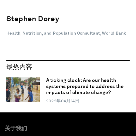
Stephen Dorey
Health, Nutrition, and Population Consultant, World Bank
最热内容
A ticking clock: Are our health
systems prepared to address the
impacts of climate change?
2022年04月14日
关于我们