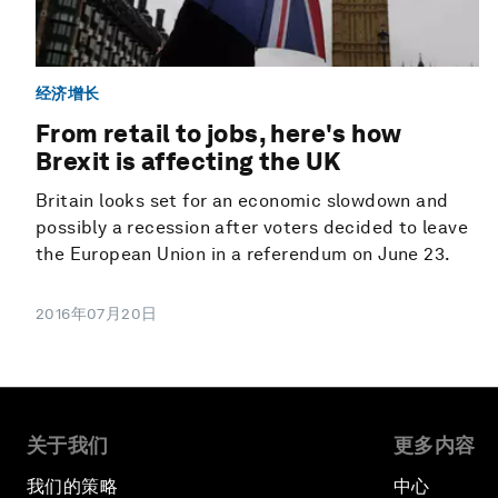
经济增长
From retail to jobs, here's how
Brexit is affecting the UK
Britain looks set for an economic slowdown and
possibly a recession after voters decided to leave
the European Union in a referendum on June 23.
2016年07月20日
关于我们
更多内容
我们的策略
中心