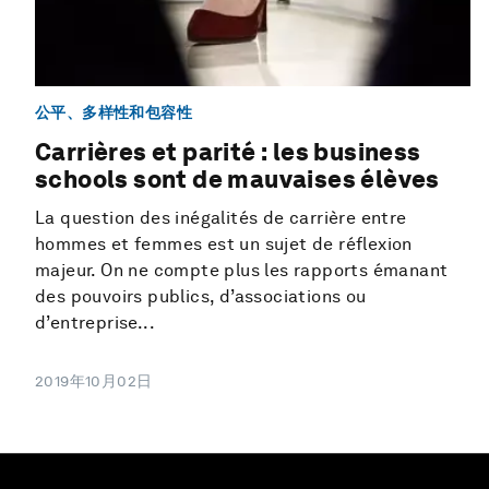
公平、多样性和包容性
Carrières et parité : les business
schools sont de mauvaises élèves
La question des inégalités de carrière entre
hommes et femmes est un sujet de réflexion
majeur. On ne compte plus les rapports émanant
des pouvoirs publics, d’associations ou
d’entreprise...
2019年10月02日