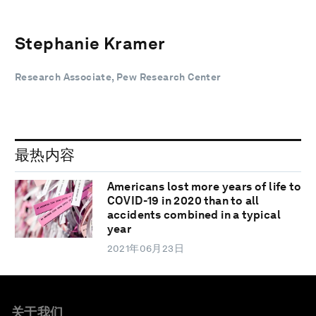
Stephanie Kramer
Research Associate, Pew Research Center
最热内容
Americans lost more years of life to
COVID-19 in 2020 than to all
accidents combined in a typical
year
2021年06月23日
关于我们