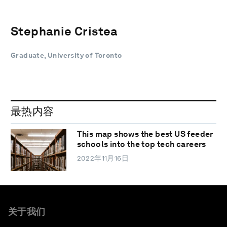
Stephanie Cristea
Graduate, University of Toronto
最热内容
This map shows the best US feeder
schools into the top tech careers
2022年11月16日
关于我们