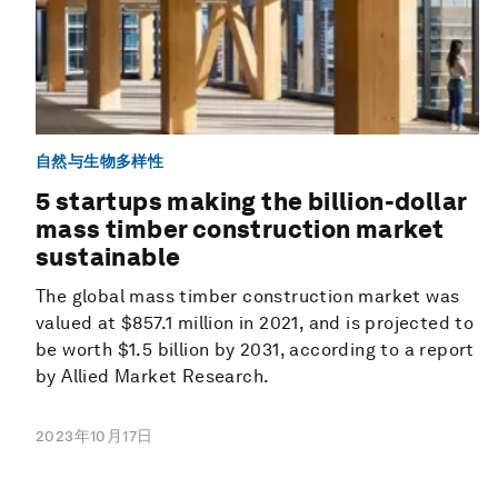
自然与生物多样性
5 startups making the billion-dollar
mass timber construction market
sustainable
The global mass timber construction market was
valued at $857.1 million in 2021, and is projected to
be worth $1.5 billion by 2031, according to a report
by Allied Market Research.
2023年10月17日