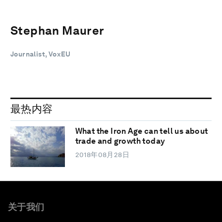
Stephan Maurer
Journalist, VoxEU
最热内容
What the Iron Age can tell us about
trade and growth today
2018年08月28日
关于我们