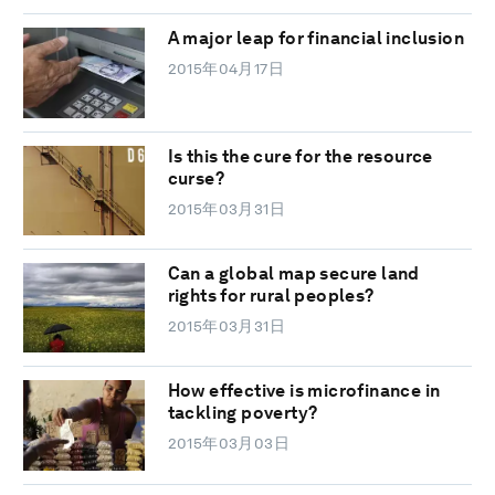
A major leap for financial inclusion
2015年04月17日
Is this the cure for the resource
curse?
2015年03月31日
Can a global map secure land
rights for rural peoples?
2015年03月31日
How effective is microfinance in
tackling poverty?
2015年03月03日