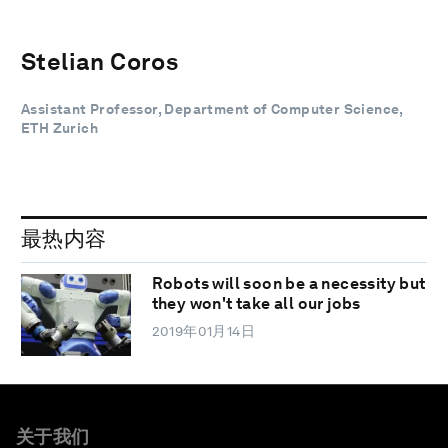
Stelian Coros
Assistant Professor, Department of Computer Science,
ETH Zurich
最热内容
Robots will soon be a necessity but
they won't take all our jobs
2019年01月14日
关于我们