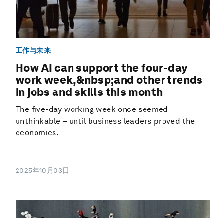
工作与未来
How AI can support the four-day
work week,&nbsp;and other trends
in jobs and skills this month
The five-day working week once seemed
unthinkable – until business leaders proved the
economics.
2025年10月03日