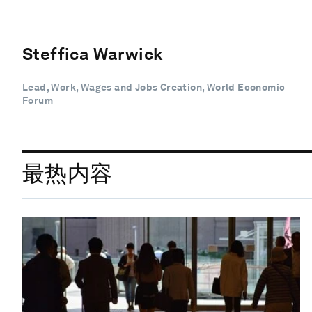
Steffica Warwick
Lead, Work, Wages and Jobs Creation, World Economic
Forum
最热内容