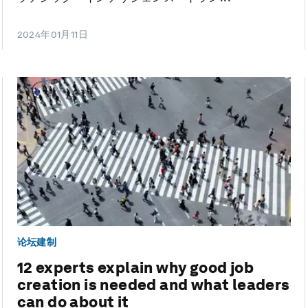
2024年01月11日
论坛建制
12 experts explain why good job
creation is needed and what leaders
can do about it