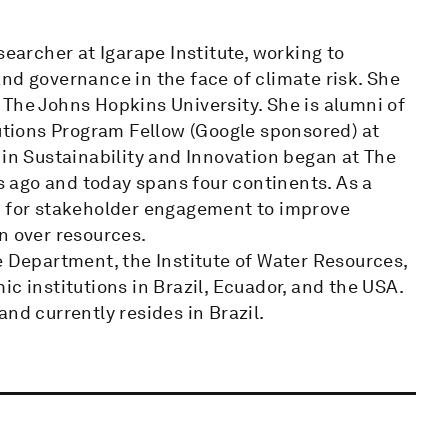
searcher at Igarape Institute, working to
nd governance in the face of climate risk. She
The Johns Hopkins University. She is alumni of
lutions Program Fellow (Google sponsored) at
 in Sustainability and Innovation began at The
rs ago and today spans four continents. As a
s for stakeholder engagement to improve
n over resources.
e Department, the Institute of Water Resources,
c institutions in Brazil, Ecuador, and the USA.
nd currently resides in Brazil.