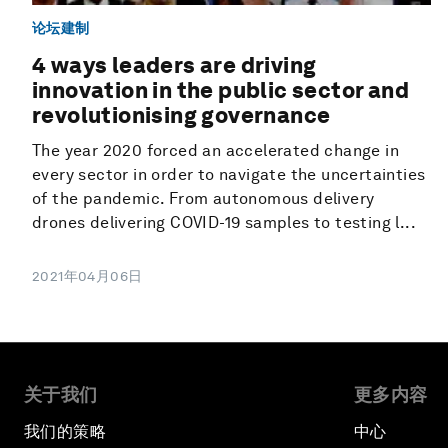
论坛建制
4 ways leaders are driving
innovation in the public sector and
revolutionising governance
The year 2020 forced an accelerated change in
every sector in order to navigate the uncertainties
of the pandemic. From autonomous delivery
drones delivering COVID-19 samples to testing l...
2021年04月06日
关于我们
更多内容
我们的策略
中心