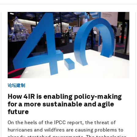
论坛建制
How 4IR is enabling policy-making
for a more sustainable and agile
future
On the heels of the IPCC report, the threat of
hurricanes and wildfires are causing problems to