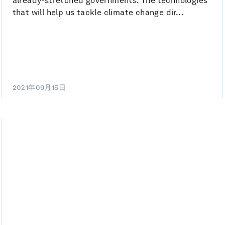
already-stretched governments. The technologies
that will help us tackle climate change dir...
2021年09月15日