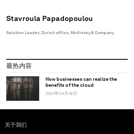
Stavroula Papadopoulou
Solution Leader, Zurich office, McKinsey & Company
最热内容
How businesses can realize the
benefits of the cloud
2021年04月16日
关于我们