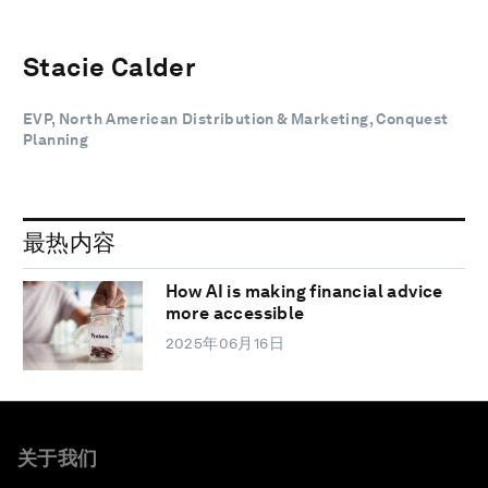
Stacie Calder
EVP, North American Distribution & Marketing, Conquest
Planning
最热内容
How AI is making financial advice
more accessible
2025年06月16日
关于我们