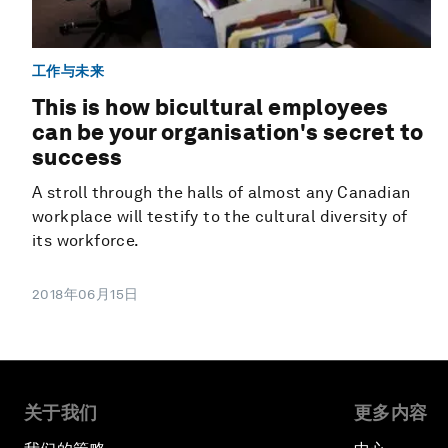
工作与未来
This is how bicultural employees
can be your organisation's secret to
success
A stroll through the halls of almost any Canadian
workplace will testify to the cultural diversity of
its workforce.
2018年06月15日
关于我们
更多内容