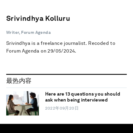
Srivindhya Kolluru
Writer, Forum Agenda
Srivindhya is a freelance journalist. Recoded to
Forum Agenda on 29/05/2024.
最热内容
Here are 13 questions you should
ask when being interviewed
2022年09月20日