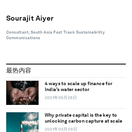
Sourajit Aiyer
Consultant, South Asia Fast Track Sustainability
Communications
最热内容
4 ways to scale up finance for
India's water sector
2021年05月26日
Why private capital is the key to
unlocking carbon capture at scale
2021年03月03日