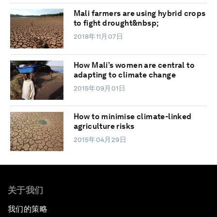
Mali farmers are using hybrid crops
to fight drought&nbsp;
2018年11月07日
How Mali’s women are central to
adapting to climate change
2015年09月01日
How to minimise climate-linked
agriculture risks
2015年04月29日
关于我们
我们的策略