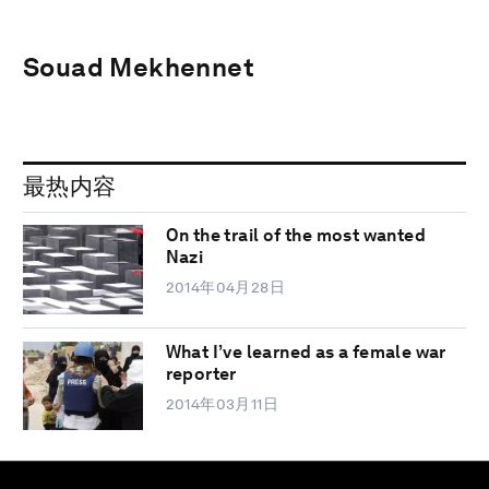
Souad Mekhennet
最热内容
On the trail of the most wanted
Nazi
2014年04月28日
What I’ve learned as a female war
reporter
2014年03月11日